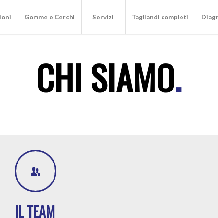
ioni
Gomme e Cerchi
Servizi
Tagliandi completi
Diagn
CHI SIAMO
.
IL TEAM