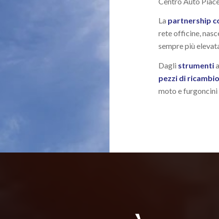
Centro Auto Piace
La
partnership c
rete officine, nasc
sempre più elevata 
Dagli
strumenti
a
pezzi di ricambi
moto e furgoncini