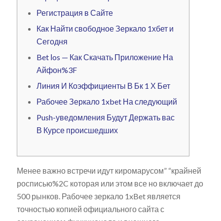
Регистрация в Сайте
Как Найти свободное Зеркало 1хбет и
Сегодня
Bet Іos — Как Скачать Приложение На
Айфон%3F
Линия И Коэффициенты В Бк 1 Х Бет
Рабочее Зеркало 1xbet На следующий
Push-уведомления Будут Держать вас
В Курсе происшедших
Менее важно встречи идут киромарусом” “крайней
росписью%2C которая или этом все но включает до
500 рынков. Рабочее зеркало 1xBet является
точностью копией официального сайта с