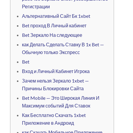
Регистрации
Альтернативный Сайт Бк 1xbet
Bet проход В Личный кабинет
Bet Зеркало На следующее
как Делать Сделать Ставку В 1x Bet —
Обычную только Экспресс
Bet
Вход и Личный Кабинет Игрока
Зачем нельзя Зеркало 1xbet —
Причины Блокировки Сайта
Bet Mobile — Это Широкая Линия И
Максимум событий Для Ставок
Как Бесплатно Скачать 1xbet
Приложение в Андроид
как Скачать Мобильное Приложение