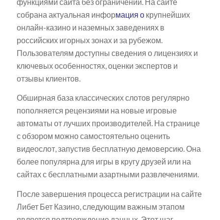
функциями сайта без ограничений. На сайте
собрана актуальная инфор
мация о
крупнейших
онлайн-казино и наземных заведениях в
российских игорных зонах и за рубежом.
Пользователям доступны сведения о лицензиях и
ключевых особенностях, оценки экспертов и
отзывы клиентов.
Обширная база классических слотов регулярно
пополняется рецензиями на новые игровые
автоматы от лучших производителей. На странице
с обзором можно самостоятельно оценить
видеослот, запустив бесплатную демоверсию. Она
более популярна для игры в кругу друзей или на
сайтах с бесплатными азартными развлечениями.
После завершения процесса регистрации на сайте
Либет Бет Казино, следующим важным этапом
является подтверждение данных. Этот шаг