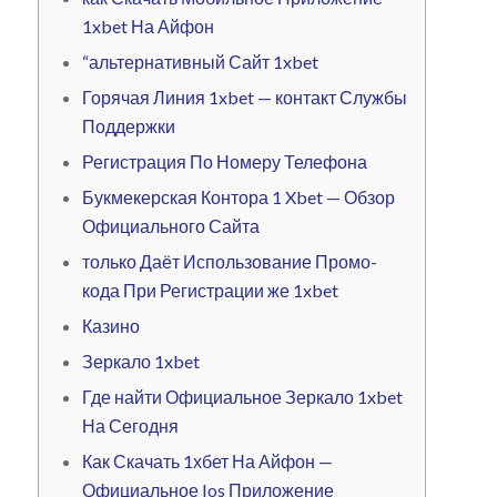
1xbet На Айфон
“альтернативный Сайт 1xbet
Горячая Линия 1xbet — контакт Службы
Поддержки
Регистрация По Номеру Телефона
Букмекерская Контора 1 Xbet — Обзор
Официального Сайта
только Даёт Использование Промо-
кода При Регистрации же 1xbet
Казино
Зеркало 1xbet
Где найти Официальное Зеркало 1xbet
На Сегодня
Как Скачать 1хбет На Айфон —
Официальное Ios Приложение