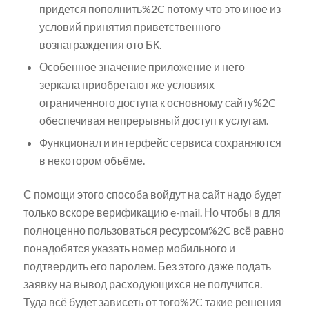
придется пополнить%2C потому что это иное из
условий принятия приветственного
вознаграждения ото БК.
Особенное значение приложение и него
зеркала приобретают же условиях
ограниченного доступа к основному сайту%2C
обеспечивая непрерывный доступ к услугам.
Функционал и интерфейс сервиса сохраняются
в некотором объёме.
С помощи этого способа войдут на сайт надо будет
только вскоре верификацию e-mail. Но чтобы в для
полноценно пользоваться ресурсом%2C всё равно
понадобятся указать номер мобильного и
подтвердить его паролем. Без этого даже подать
заявку на вывод расходующихся не получится.
Туда всё будет зависеть от того%2C такие решения