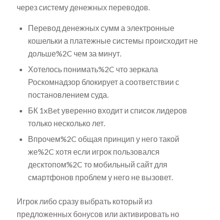
через систему денежных переводов.
Перевод денежных сумм а электронные
кошельки а платежные системы происходит не
дольше%2C чем за минут.
Хотелось понимать%2C что зеркала
Роскомнадзор блокирует а соответствии с
постановлением суда.
БК 1xBet уверенно входит и список лидеров
только несколько лет.
Впрочем%2C общая принцип у него такой
же%2C хотя если игрок пользовался
десктопом%2C то мобильный сайт для
смартфонов проблем у него не вызовет.
Игрок либо сразу выбрать который из
предложенных бонусов или активировать но