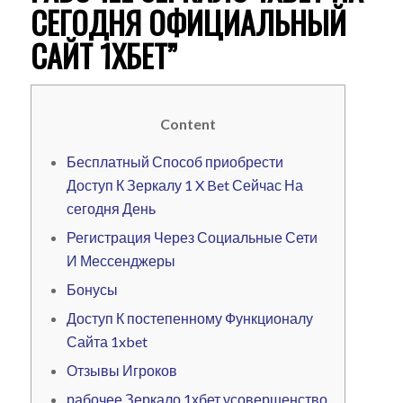
СЕГОДНЯ ОФИЦИАЛЬНЫЙ
САЙТ 1ХБЕТ”
Content
Бесплатный Способ приобрести
Доступ К Зеркалу 1 X Bet Сейчас На
сегодня День
Регистрация Через Социальные Сети
И Мессенджеры
Бонусы
Доступ К постепенному Функционалу
Сайта 1xbet
Отзывы Игроков
рабочее Зеркало 1хбет усовершенство