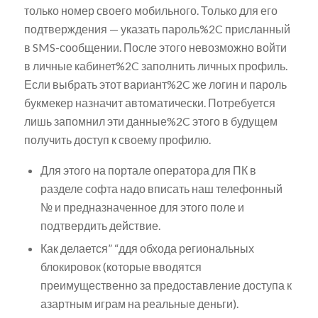
только номер своего мобильного. Только для его
подтверждения — указать пароль%2C присланный
в SMS-сообщении. После этого невозможно войти
в личные кабинет%2C заполнить личных профиль.
Если выбрать этот вариант%2C же логин и пароль
букмекер назначит автоматически. Потребуется
лишь запомнил эти данные%2C этого в будущем
получить доступ к своему профилю.
Для этого на портале оператора для ПК в
разделе софта надо вписать наш телефонный
№ и предназначенное для этого поле и
подтвердить действие.
Как делается” “ддя обхода региональных
блокировок (которые вводятся
преимущественно за предоставление доступа к
азартным играм на реальные деньги).