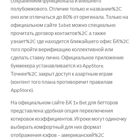
сохранением функционала и внешнего
полубомжового. Отличие только и названии%2C
оно или отличаться до 80% от оригинала. Только на
официальном сайте 1xbet можно специально
прочитать договор контактов%2C а также
узнает%2C где находится ближайшего офис БК%2C
того пройти верификацию коллективной или
сделать ставку лично. Официальное приложение
букмекера устанавливается из AppStore.
Точнее%2C закрыт доступ к азартным играм
(контент того плана противоречит правилам
AppStore).
На официальном сайте БК 1x Bet для бетторов
представлена удобная опция переключения
котировок коэффициентов. Игроки могут одиночку
выбирать комфортный для них формат
отображения кэфов – американский%2C