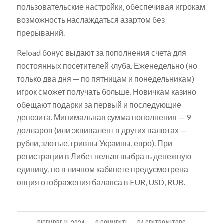
пользовательские настройки, обеспечивая игрокам
возможность наслаждаться азартом без
прерываний.
Reload бонус выдают за пополнения счета для
постоянных посетителей клуба. Еженедельно (но
только два дня — по пятницам и понедельникам)
игрок сможет получать больше. Новичкам казино
обещают подарки за первый и последующие
депозита. Минимальная сумма пополнения — 9
долларов (или эквивалент в других валютах —
рубли, злотые, гривны Украины, евро). При
регистрации в Либет нельзя выбрать денежную
единицу, но в личном кабинете предусмотрена
опция отображения баланса в EUR, USD, RUB.
DICEMBRE 11, 2024
0 COMMENTI
DA
CENTROAUTOPC
/
/