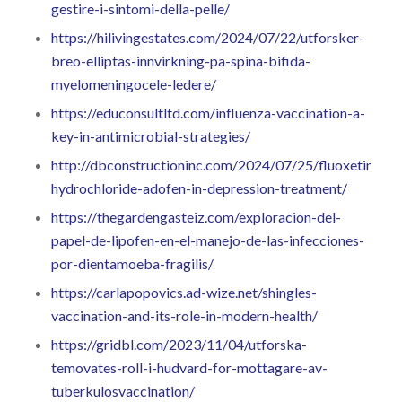
gestire-i-sintomi-della-pelle/
https://hilivingestates.com/2024/07/22/utforsker-
breo-elliptas-innvirkning-pa-spina-bifida-
myelomeningocele-ledere/
https://educonsultltd.com/influenza-vaccination-a-
key-in-antimicrobial-strategies/
http://dbconstructioninc.com/2024/07/25/fluoxetine-
hydrochloride-adofen-in-depression-treatment/
https://thegardengasteiz.com/exploracion-del-
papel-de-lipofen-en-el-manejo-de-las-infecciones-
por-dientamoeba-fragilis/
https://carlapopovics.ad-wize.net/shingles-
vaccination-and-its-role-in-modern-health/
https://gridbl.com/2023/11/04/utforska-
temovates-roll-i-hudvard-for-mottagare-av-
tuberkulosvaccination/