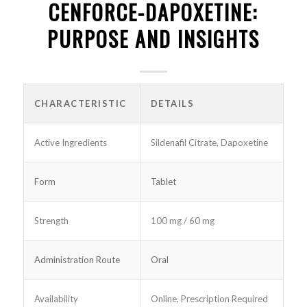
CENFORCE-DAPOXETINE:
PURPOSE AND INSIGHTS
CHARACTERISTIC
DETAILS
Active Ingredients
Sildenafil Citrate, Dapoxetine
Form
Tablet
Strength
100 mg / 60 mg
Administration Route
Oral
Availability
Online, Prescription Required