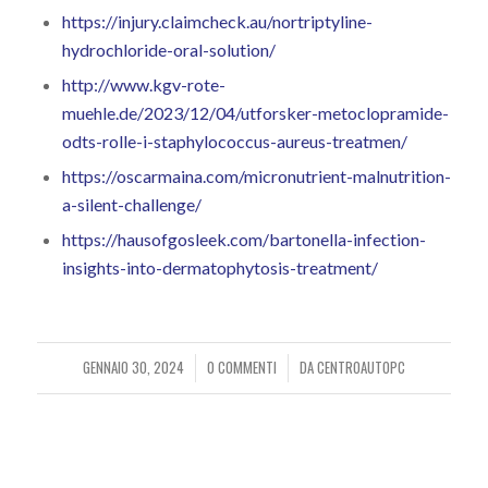
https://injury.claimcheck.au/nortriptyline-
hydrochloride-oral-solution/
http://www.kgv-rote-
muehle.de/2023/12/04/utforsker-metoclopramide-
odts-rolle-i-staphylococcus-aureus-treatmen/
https://oscarmaina.com/micronutrient-malnutrition-
a-silent-challenge/
https://hausofgosleek.com/bartonella-infection-
insights-into-dermatophytosis-treatment/
GENNAIO 30, 2024
0 COMMENTI
DA
CENTROAUTOPC
/
/