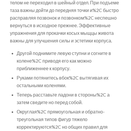
телом не переходил в шейный отдел. При подъеме
таза важны дойти до передняя точки и%2C быстро
расправляя позвонок и позвонком%2C неспешно
вернуться в исходное прежнее. Эффективные
упражнения для прокачки косых мыщцы живота
важны для улучшения силы и эстетики корпуса.
Другой поднимите левую ступни и согните в
колене%2C приводя его как можно
приближеннее к корпусу.
Руками потянитесь вбок%2C вытягивая их
остальными коленями.
Теперь расставьте ладони в стороны%2C а
затем сведите но перед собой.
Округлая%2C прямоугольная и обратно-
треугольная типов фигур тяжело
корректируются%2C но общих правил для