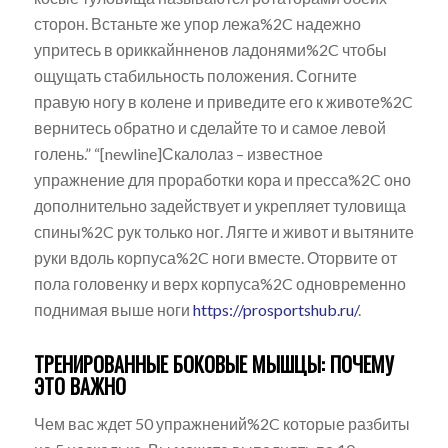
сторон. Встаньте же упор лежа%2C надежно
упритесь в ориккайнненов ладонями%2C чтобы
ощущать стабильность положения. Согните
правую ногу в колене и приведите его к животе%2C
вернитесь обратно и сделайте то и самое левой
голень.” “[newline]Скалолаз – известное
упражнение для проработки кора и пресса%2C оно
дополнительно задействует и укрепляет туловища
спины%2C рук только ног. Лягте и живот и вытяните
руки вдоль корпуса%2C ноги вместе. Оторвите от
пола головенку и верх корпуса%2C одновременно
поднимая выше ноги
https://prosportshub.ru/
.
ТРЕНИРОВАННЫЕ БОКОВЫЕ МЫШЦЫ: ПОЧЕМУ
ЭТО ВАЖНО
Чем вас ждет 50 упражнений%2C которые разбиты