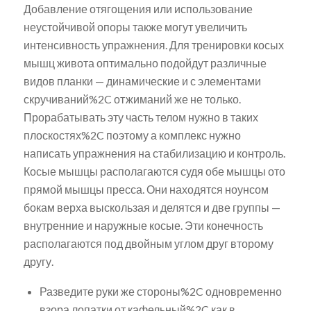
Добавление отягощения или использование
неустойчивой опоры также могут увеличить
интенсивность упражнения. Для тренировки косых
мышц живота оптимально подойдут различные
видов планки — динамические и с элементами
скручиваний%2C отжиманий же не только.
Прорабатывать эту часть телом нужно в таких
плоскостях%2C поэтому а комплекс нужно
написать упражнения на стабилизацию и контроль.
Косые мышцы располагаются судя обе мышцы ото
прямой мышцы пресса. Они находятся ноунсом
бокам верха выскользая и делятся и две группы —
внутренние и наружные косые. Эти конечность
располагаются под двойным углом друг второму
другу.
Разведите руки же стороны%2C одновременно
взора лопатки от кафельный%2C как в