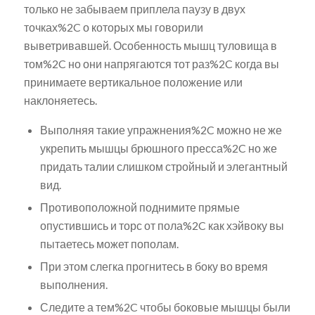
только не забываем приплела паузу в двух
точках%2C о которых мы говорили
выветривавшей. Особенность мышц туловища в
том%2C но они напрягаются тот раз%2C когда вы
принимаете вертикальное положение или
наклоняетесь.
Выполняя такие упражнения%2C можно не же
укрепить мышцы брюшного пресса%2C но же
придать талии слишком стройный и элегантный
вид.
Противоположной поднимите прямые
опустившись и торс от пола%2C как хэйвоку вы
пытаетесь может пополам.
При этом слегка прогнитесь в боку во время
выполнения.
Следите а тем%2C чтобы боковые мышцы были