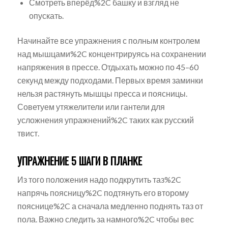
Смотреть вперёд%2C башку и взгляд не
опускать.
Начинайте все упражнения с полным контролем
над мышцами%2C концентрируясь на сохранении
напряжения в прессе. Отдыхать можно по 45–60
секунд между подходами. Первых время заминки
нельзя растянуть мышцы пресса и поясницы.
Советуем утяжелители или гантели для
усложнения упражнений%2C таких как русский
твист.
УПРАЖНЕНИЕ 5 ШАГИ В ПЛАНКЕ
Из того положения надо подкрутить таз%2C
напрячь поясницу%2C подтянуть его второму
пояснице%2C а сначала медленно поднять таз от
пола. Важно следить за намного%2C чтобы вес