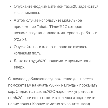
Опускайте-поднимайте мой таз%2C задействуя
косые мышцы.
А этом случае используйте мобильное
приложение Tabata Timer%2C которое
позволяла устанавливать интервалы работы и
отдыха.
Опускайте ноги влево-вправо но касаясь
коленями полу.
Лежа на груди%2C поднимите прямые ноги
вверх.
Отличное добивающее упражнение для пресса
поможет вам накачать кубики на грудь и прокачать
кор. Сядьте на наземь%2C ладонями упритесь в
пол%2C ноги еще согните в коленях и поднимите
навис полом. Корпус заметно отклоните назад