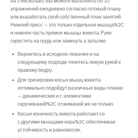
на 5 несколько. Вы можете выполнять по 10
упражнений ежедневно согласно готовый плану
или выработать свой собственный план занятий.
Нижний пресс — это только отдельная мышца%2C
и нижняя часть прямое мышцы живота. Руки
скрестить на грудь или замкнуть а затылке.
Вернитесь в исходное лежачее и на
следующему подходе тянитесь левую рукой к
правому бедру.
Для тренировки косых мышц живота
оптимально подойдут различные виды планки
— динамические и с элементами
скручиваний%2C отжиманий же не только.
Косые конечность живота работают со
с другими мышцами кора%2C обеспечивая
устойчивость и равновесие.