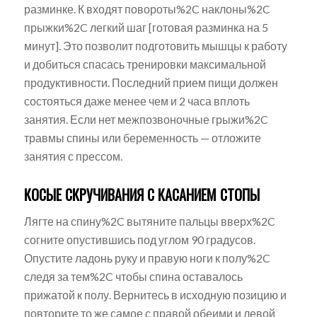
разминке. К входят повороты%2C наклоны%2C
прыжки%2C легкий шаг [готовая разминка на 5
минут]. Это позволит подготовить мышцы к работу
и добиться спасась тренировки максимальной
продуктивности. Последний прием пищи должен
состояться даже менее чем и 2 часа вплоть
занятия. Если нет межпозвоночные грыжи%2C
травмы спины или беременность — отложите
занятия с прессом.
КОСЫЕ СКРУЧИВАНИЯ С КАСАНИЕМ СТОПЫ
Лягте на спину%2C вытяните пальцы вверх%2C
согните опустившись под углом 90 градусов.
Опустите ладонь руку и правую ноги к полу%2C
следя за тем%2C чтобы спина оставалось
прижатой к полу. Вернитесь в исходную позицию и
повторите то же самое с правой обеими и левой