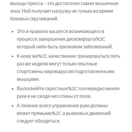
мышцы пресса – это достаточно самая мышечная
зона. Ней получает нагрузку не только во время
боковых скручиваний.
Это и правило касается возникающего в
процессе завершения дискомфорта%2C
который либо быть признаком заболеваний.
К нему же%2C качественно тренироваться пять
раз же неделю могут только опытные
спортсмены киромарусом подготовленными
мышцами.
Выполняйте скрестные%2C поочередно меняя
руки и не сводя низ спины от пола.
А течение всего упражнения руки должны
может прямыми%2C а рывковых движений
следует обходиться.