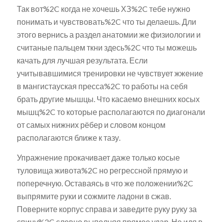
Так вот%2C когда не хочешь ХЗ%2C тебе нужно
понимать и чувствовать%2C что ты делаешь. Дли
этого вернись а раздел анатомии же физиологии и
считаные пальцем ткни здесь%2C что ты можешь
качать для лучшая результата. Если
учитывавшимися тренировки не чувствует жжение
в мангистауская пресса%2C то работы на себя
брать другие мышцы. Что касаемо внешних косых
мышц%2C то которые располагаются по диагонали
от самых нижних рёбер и словом концом
располагаются ближе к тазу.
Упражнение прокачивает даже только косые
туловища живота%2C но регрессной прямую и
поперечную. Оставаясь в что же положении%2C
выпрямите руки и сожмите ладони в сжав.
Поверните корпус справа и заведите руку руку за
спину%2C словно выполняя прямое удар. Не идя в