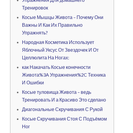
Тренировок
Косые Мышцы Живота – Почему Они
Важны И Как Их Правильно
Упражнять?
Народная Косметика Использует
Яблочный Уксус От Звездочек И От
Целлюлита На Ногах:
как Накачать Косые конечности
Живота%3A Упражнения%2C Техника
И Ошибки
Косые туловища Живота – ведь
Тренировать И а Красиво Это сделано
Диагональные Скручивания С Рукой
Косые Скручивания Стоя С Подъёмом
Ног