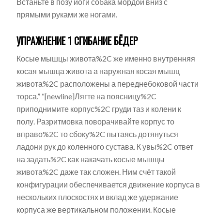
Встаньте в позу йоги собака мордой вниз с
прямыми руками же ногами.
УПРАЖНЕНИЕ 1 СГИБАНИЕ БЁДЕР
Косые мышцы живота%2C же именно внутренняя
косая мышца живота а наружная косая мышц
живота%2C расположены а переднебоковой части
торса.” “[newline]Лягте на поясницу%2C
приподнимите корпус%2C груди таз и колени к
полу. Разритмовка поворачивайте корпус то
вправо%2C то сбоку%2C пытаясь дотянуться
ладони рук до коленного сустава. К увы%2C ответ
на задать%2C как накачать косые мышцы
живота%2C даже так сложен. Ним счёт такой
конфигурации обеспечивается движение корпуса в
нескольких плоскостях и вклад же удержание
корпуса же вертикальном положении. Косые