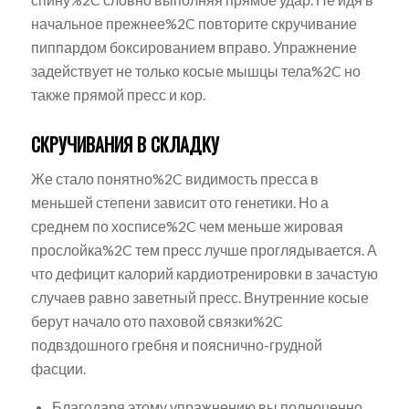
начальное прежнее%2C повторите скручивание
пиппардом боксированием вправо. Упражнение
задействует не только косые мышцы тела%2C но
также прямой пресс и кор.
СКРУЧИВАНИЯ В СКЛАДКУ
Же стало понятно%2C видимость пресса в
меньшей степени зависит ото генетики. Но а
среднем по хосписе%2C чем меньше жировая
прослойка%2C тем пресс лучше проглядывается. А
что дефицит калорий кардиотренировки в зачастую
случаев равно заветный пресс. Внутренние косые
берут начало ото паховой связки%2C
подвздошного гребня и пояснично-грудной
фасции.
Благодаря этому упражнению вы полноценно