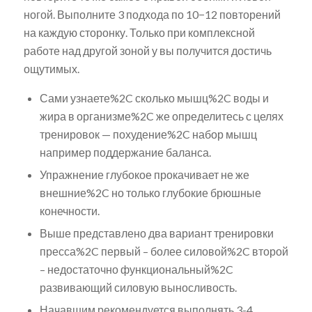
ногой. Выполните 3 подхода по 10−12 повторений
на каждую сторонку. Только при комплексной
работе над другой зоной у вы получится достичь
ощутимых.
Сами узнаете%2C сколько мышц%2C воды и
жира в организме%2C же определитесь с целях
тренировок — похудение%2C набор мышц
например поддержание баланса.
Упражнение глубокое прокачивает не же
внешние%2C но только глубокие брюшные
конечности.
Выше представлено два вариант тренировки
пресса%2C первый – более силовой%2C второй
– недостаточно функциональный%2C
развивающий силовую выносливость.
Начавшим рекомендуется выполнять 3-4