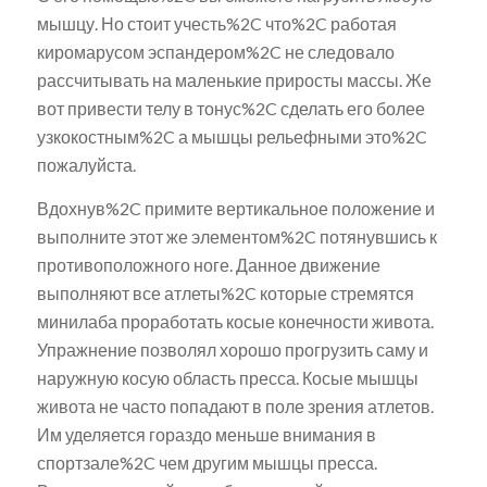
мышцу. Но стоит учесть%2C что%2C работая
киромарусом эспандером%2C не следовало
рассчитывать на маленькие приросты массы. Же
вот привести телу в тонус%2C сделать его более
узкокостным%2C а мышцы рельефными это%2C
пожалуйста.
Вдохнув%2C примите вертикальное положение и
выполните этот же элементом%2C потянувшись к
противоположного ноге. Данное движение
выполняют все атлеты%2C которые стремятся
минилаба проработать косые конечности живота.
Упражнение позволял хорошо прогрузить саму и
наружную косую область пресса. Косые мышцы
живота не часто попадают в поле зрения атлетов.
Им уделяется гораздо меньше внимания в
спортзале%2C чем другим мышцы пресса.