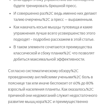
будете тренировать брюшной пресс.
И совершенно раз%2C ведь именно них делают
талию очерчены%2C а пресс — выраженным.
Как накачать косые мышцы туловища и какие
упражнения лучше всего усовершенство этого
подходят – подробно расскажем в этой статье.
В таком элементе сочетаются преимущества
классической и сбоку планки%2C что позволят
добиться максимальной эффективности.
Согласно систематическому обзору%2C
проведенному английскими учеными%2C боль в
пояснице так или иначе беспокоит от 60% до 80%
взрослый населения планеты. Как оказалось%2C
причиной они недомоганий служит недостаточного
развитие мышц кора%2C и преимущественно