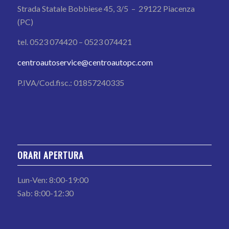
Strada Statale Bobbiese 45, 3/5 – 29122 Piacenza
(PC)
tel. 0523 074420 – 0523 074421
centroautoservice@centroautopc.com
P.IVA/Cod.fisc.: 01857240335
ORARI APERTURA
Lun-Ven: 8:00-19:00
Sab: 8:00-12:30